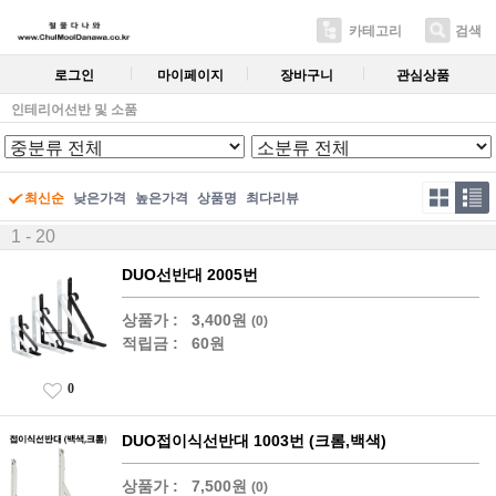
카테고리
검색
로그인
마이페이지
장바구니
관심상품
인테리어선반 및 소품
최신순
낮은가격
높은가격
상품명
최다리뷰
1 - 20
DUO선반대 2005번
상품가 :
3,400원
(0)
적립금 :
60원
0
DUO접이식선반대 1003번 (크롬,백색)
상품가 :
7,500원
(0)