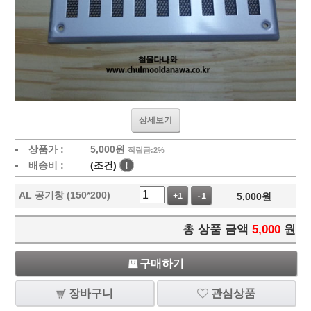
상세보기
상품가 :
5,000
원
적립금:2%
배송비 :
(조건)
!
AL 공기창 (150*200)
5,000
원
+1
-1
총 상품 금액
5,000
원
구매하기
장바구니
관심상품