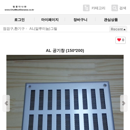
카테고리
검색
로그인
마이페이지
장바구니
관심상품
점검구,환기구
AL(알루미늄)그릴
Recent
0
AL 공기창 (150*200)