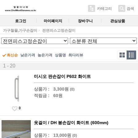
카테고리
검색
로그인
마이페이지
장바구니
관심상품
가구철물,가구손잡이
전면피스고정손잡이
최신순
낮은가격
높은가격
상품명
최다리뷰
1 - 20
미시오 판손잡이 P602 화이트
상품가 :
3,300원
(0)
적립금 :
60원
0
옷걸이 / DH 봉손잡이 화이트 (600mm)
상품가 :
13,000원
(0)