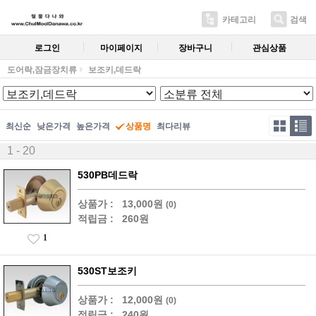
카테고리
검색
로그인
마이페이지
장바구니
관심상품
도어락,잠금장치류
보조키,데드락
최신순
낮은가격
높은가격
상품명
최다리뷰
1 - 20
530PB데드락
상품가 :
13,000원
(0)
적립금 :
260원
1
530ST보조키
상품가 :
12,000원
(0)
적립금 :
240원